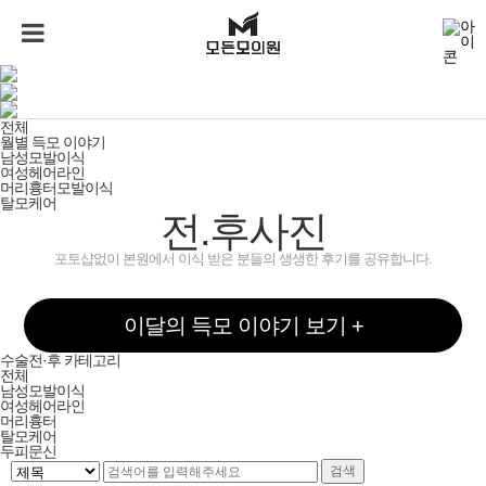
전후사진
전체
전체
월별 득모 이야기
남성모발이식
여성헤어라인
머리흉터모발이식
탈모케어
전.후사진
포토샵없이 본원에서 이식 받은 분들의 생생한 후기를 공유합니다.
이달의 득모 이야기 보기 +
수술전·후 카테고리
전체
남성모발이식
여성헤어라인
머리흉터
탈모케어
두피문신