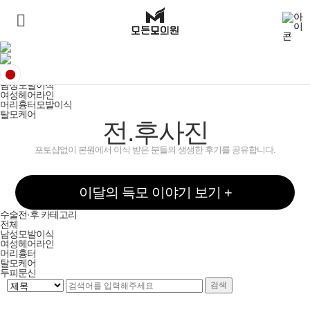
전후사진
전체
전체
월별 득모 이야기
남성모발이식
여성헤어라인
머리흉터모발이식
탈모케어
전.후사진
포토샵없이 본원에서 이식 받은 분들의 생생한 후기를 공유합니다.
이달의 득모 이야기 보기 +
수술전·후 카테고리
전체
남성모발이식
여성헤어라인
머리흉터
탈모케어
두피문신