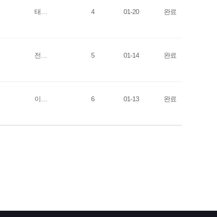
태…
4
01-20
완료
전…
5
01-14
완료
이…
6
01-13
완료