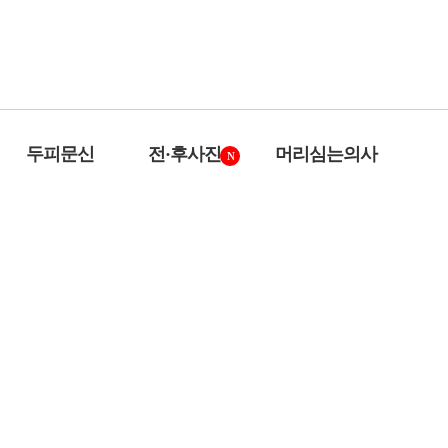
두피문신
전·후사진
머리심는의사
N