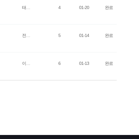
태…
4
01-20
완료
전…
5
01-14
완료
이…
6
01-13
완료