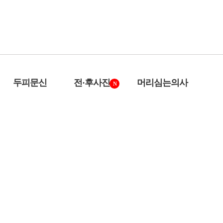
두피문신
전·후사진
머리심는의사
N