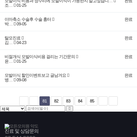
모발이식 비용과 정수리에 모발이식이 가능한지 알고싶습니…
완료
조…
01-25
이마축소 수술후 수술 흉터
완료
박…
09-05
탈모진료
완료
김…
04-23
비절개식 모발이식비용 걸리는 기간문의
완료
윤…
01-25
모발이식 할인이벤트보고 글남겨요
완료
병…
09-08
81
82
83
84
85
진료 및 상담문의