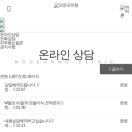
상담예약
온라인상담
온라인상담
전화상담
자주묻는질문
공지사항
온라인 상담
MODEUNMO CLINIC
글쓰기
전체 1,457건
81 페이지
상담예약드립니다.
완료
정…
12-07
M탈모 비절개 모발이식 견적문의
완료
한…
01-30
내원상담예약하고싶습니다
완료
세…
12-11