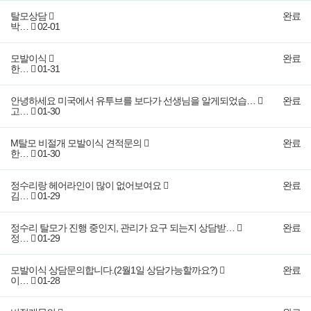
탈모상담
완료
박…
02-01
모발이식
완료
한…
01-31
안녕하세요 미국에서 유투브를 보다가 선생님을 알게되었습…
완료
고…
01-30
M탈모 비절개 모발이식 견적문의
완료
한…
01-30
정수리랑 헤어라인이 많이 없어보여요
완료
김…
01-29
정수리 탈모가 진행 중인지, 관리가 요구 되는지 상담받…
완료
정…
01-29
모발이식 상담문의합니다.(2월1일 상담가능할까요?)
완료
이…
01-28