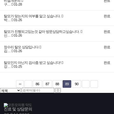
비절개문의
완료
구…
01-28
탈모가 맞는지의 여부를 알고 싶습니다.
완료
박…
01-26
탈모가 진행되고있는것 같아 방문상담하고싶습니다.
완료
신…
01-26
정수리 탈모 상담입니다
완료
김…
01-26
탈모인지 아닌지 검사좀 받고 싶습니다!
완료
강…
01-25
86
87
88
89
90
진료 및 상담문의